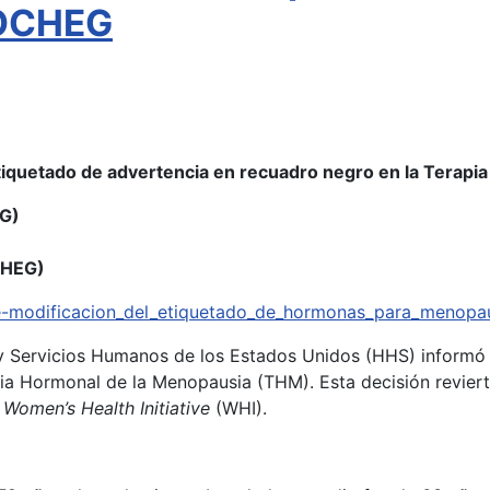
SOCHEG
etiquetado de advertencia en recuadro negro en la Terap
OG)
CHEG)
re-modificacion_del_etiquetado_de_hormonas_para_menopau
y Servicios Humanos de los Estados Unidos (HHS) informó 
pia Hormonal de la Menopausia (THM). Esta decisión revie
o
Women’s Health Initiative
(WHI).