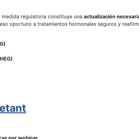
a medida regulatoria constituye una
actualización necesari
so oportuno a tratamientos hormonales seguros y reafirma 
OG)
CHEG)
etant
ras por webinar