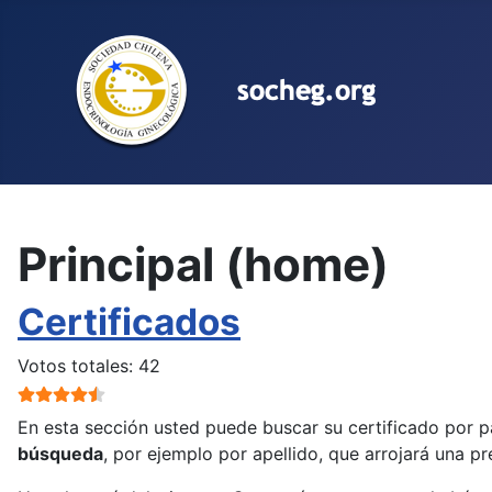
Seleccione su idioma
Principal (home)
Certificados
Ratio:
4.5
/
5
Votos totales: 42
En esta sección usted puede buscar su certificado por 
búsqueda
, por ejemplo por apellido, que arrojará una pr