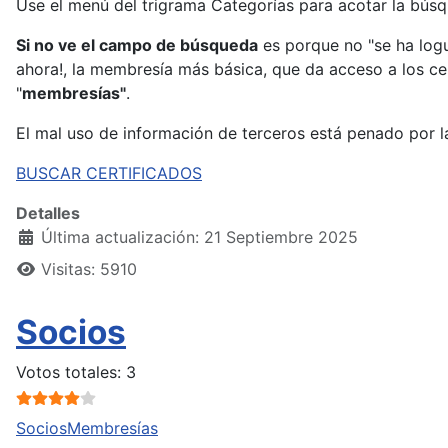
Use el menú del trigrama Categorías para acotar la búsq
Si no ve el campo de búsqueda
es porque no "se ha logu
ahora!, la membresía más básica, que da acceso a los ce
"
membresías"
.
El mal uso de información de terceros está penado por la
BUSCAR CERTIFICADOS
Detalles
Última actualización: 21 Septiembre 2025
Visitas: 5910
Socios
Ratio:
4
/
5
Votos totales: 3
Socios
Membresías