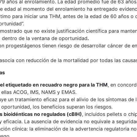
 79 años al enrolamiento. La edad promedio fue de 63 año
de edad al momento del enrolamiento ha entregado evidenc
timo para iniciar una THM, antes de la edad de 60 años o d
rtunidad”.
emostrado que no existe justificación científica para mante
 dentro de la ventana de oportunidad
.
on progestágenos tienen riesgo de desarrollar cáncer de e
 asocia con reducción de la mortalidad por todas las causa
as
del etiquetado en recuadro negro para la THM
, en concord
re ellas ACOG, IMS, NAMS y EMAS.
e un tratamiento eficaz para el alivio de los síntomas de 
 oportunidad, los beneficios superan los riesgos.
 bioidénticas no regulados (cBIH)
, incluidos pellets o ch
y eficacia. La ausencia de evidencia no equivale a segurida
ación clínica: la eliminación de la advertencia regulatoria 
esgo.