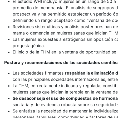
El estudio WHI incluyó mujeres en un rango de 50 a
promedio de menopausia. El análisis de subgrupos 
prospectiva y ha permitido establecer un período óp
definiendo un rango aceptado como “ventana de opo
Revisiones sistemáticas y análisis posteriores han d
mama o demencia en mujeres sanas que inician THM
Las mujeres expuestas a estrógenos sin oposición c
progestagénica.
El inicio de la THM en la ventana de oportunidad se
Postura y recomendaciones de las sociedades científic
Las sociedades firmantes
respaldan la eliminación 
con las principales sociedades internacionales, ent
La THM, correctamente indicada y regulada, constituy
mujeres sanas que inician la terapia en la ventana de
Se desaconseja el uso de compuestos de hormonas
sanitaria y de evidencia robusta sobre su seguridad 
Se enfatiza la necesidad de mantener la individualiz
personales, familiares, comorbilidad y factores de ri